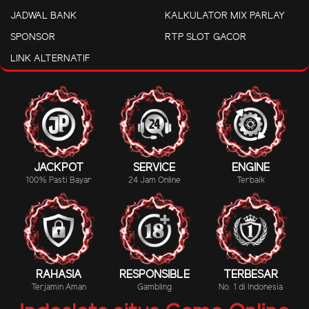
JADWAL BANK
KALKULATOR MIX PARLAY
SPONSOR
RTP SLOT GACOR
LINK ALTERNATIF
JACKPOT
SERVICE
ENGINE
100% Pasti Bayar
24 Jam Online
Terbaik
RAHASIA
RESPONSIBLE
TERBESAR
Terjamin Aman
Gambling
No. 1 di Indonesia