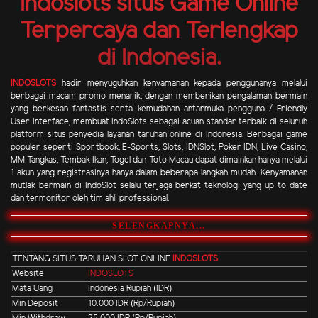
Indoslots situs Game Online
Terpercaya dan Terlengkap
di Indonesia.
INDOSLOTS
hadir menyuguhkan kenyamanan kepada penggunanya melalui
berbagai macam promo menarik, dengan memberikan pengalaman bermain
yang berkesan fantastis serta kemudahan antarmuka pengguna / Friendly
User Interface, membuat IndoSlots sebagai acuan standar terbaik di seluruh
platform situs penyedia layanan taruhan online di Indonesia. Berbagai game
populer seperti Sportbook, E-Sports, Slots, IDNSlot, Poker IDN, Live Casino,
MM Tangkas, Tembak Ikan, Togel dan Toto Macau dapat dimainkan hanya melalui
1 akun yang registrasinya hanya dalam beberapa langkah mudah. Kenyamanan
mutlak bermain di IndoSlot selalu terjaga berkat teknologi yang up to date
dan termonitor oleh tim ahli professional.
SELENGKAPNYA...
TENTANG SITUS TARUHAN SLOT ONLINE
INDOSLOTS
Website
INDOSLOTS
Mata Uang
Indonesia Rupiah (IDR)
Min Deposit
10.000 IDR (Rp/Rupiah)