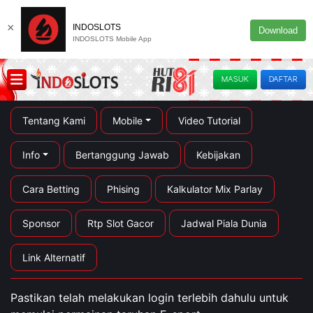
×
INDOSLOTS
Download
INDOSLOTS Mobile App
MASUK
DAFTAR
Tentang Kami
Mobile
Video Tutorial
Info
Bertanggung Jawab
Kebijakan
Cara Betting
Phising
Kalkulator Mix Parlay
Sponsor
Rtp Slot Gacor
Jadwal Piala Dunia
Link Alternatif
Pastikan telah melakukan login terlebih dahulu untuk