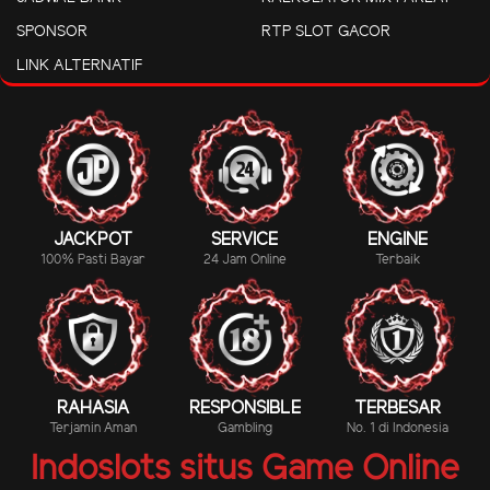
SPONSOR
RTP SLOT GACOR
LINK ALTERNATIF
JACKPOT
SERVICE
ENGINE
100% Pasti Bayar
24 Jam Online
Terbaik
RAHASIA
RESPONSIBLE
TERBESAR
Terjamin Aman
Gambling
No. 1 di Indonesia
Indoslots situs Game Online