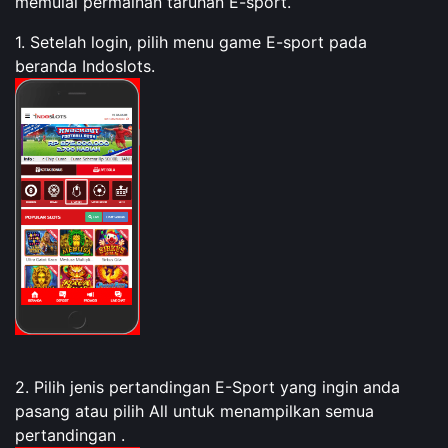
memulai permainan taruhan E-sport.
1. Setelah login, pilih menu game E-sport pada
beranda Indoslots.
2. Pilih jenis pertandingan E-Sport yang ingin anda
pasang atau pilih All untuk menampilkan semua
pertandingan .