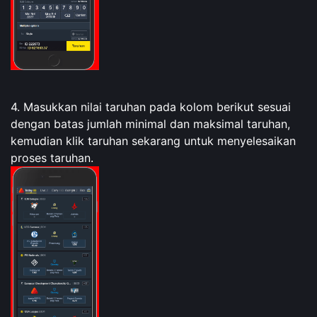
4. Masukkan nilai taruhan pada kolom berikut sesuai
dengan batas jumlah minimal dan maksimal taruhan,
kemudian klik taruhan sekarang untuk menyelesaikan
proses taruhan.